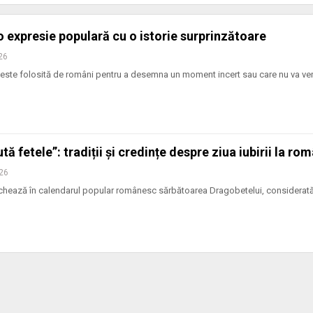
 o expresie populară cu o istorie surprinzătoare
026
” este folosită de români pentru a desemna un moment incert sau care nu va ve
ă fetele”: tradiții și credințe despre ziua iubirii la rom
026
rchează în calendarul popular românesc sărbătoarea Dragobetelui, considerată