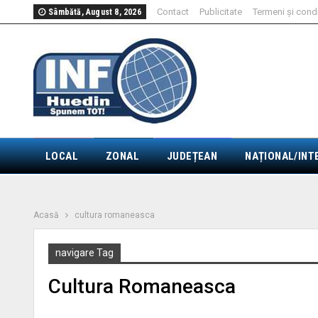
Contact
Publicitate
Termeni și condi
Sâmbătă, August 8, 2026
LOCAL
ZONAL
JUDEȚEAN
NAȚIONAL/INT
Acasă
cultura romaneasca
navigare Tag
Cultura Romaneasca