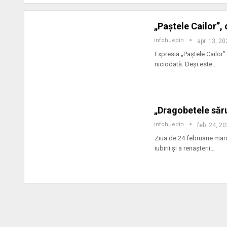
„Paștele Cailor”,
infohuedin
apr. 13, 2
Expresia „Paștele Cailor
niciodată. Deși este
…
„Dragobetele sărut
infohuedin
feb. 24, 2
Ziua de 24 februarie ma
iubirii și a renașterii
…