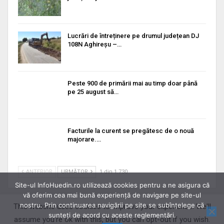
Lucrări de întreținere pe drumul județean DJ
108N Aghireșu –…
Peste 900 de primării mai au timp doar până
pe 25 august să…
Facturile la curent se pregătesc de o nouă
majorare.…
ANTERIOR
URMĂTOR
1 din 1.730
Site-ul InfoHuedin.ro utilizează cookies pentru a ne asigura că
vă oferim cea mai bună experiență de navigare pe site-ul
nostru. Prin continuarea navigării pe site se subînțelege că
This website uses cookies to improve your experience. We'll
sunteți de acord cu aceste reglementări.
assume you're ok with this, but you can opt-out if you wish.
© 2026 - Info Huedin. All Rights Reserved.