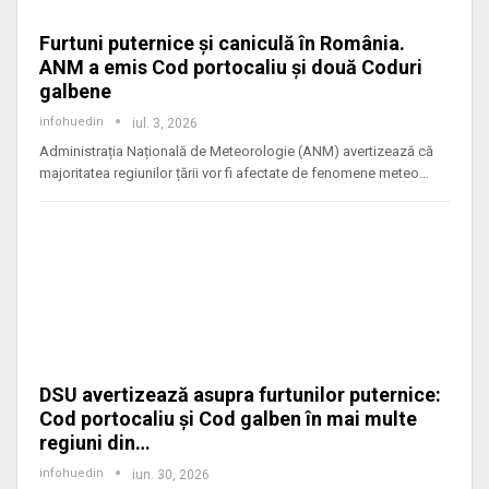
Furtuni puternice și caniculă în România.
ANM a emis Cod portocaliu și două Coduri
galbene
infohuedin
iul. 3, 2026
Administrația Națională de Meteorologie (ANM) avertizează că
majoritatea regiunilor țării vor fi afectate de fenomene meteo
…
DSU avertizează asupra furtunilor puternice:
Cod portocaliu și Cod galben în mai multe
regiuni din…
infohuedin
iun. 30, 2026