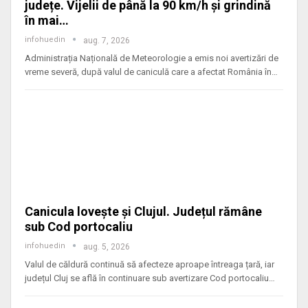
județe. Vijelii de până la 90 km/h și grindină
în mai…
infohuedin
aug. 7, 2026
Administrația Națională de Meteorologie a emis noi avertizări de
vreme severă, după valul de caniculă care a afectat România în
…
Canicula lovește și Clujul. Județul rămâne
sub Cod portocaliu
infohuedin
aug. 5, 2026
Valul de căldură continuă să afecteze aproape întreaga țară, iar
județul Cluj se află în continuare sub avertizare Cod portocaliu
…