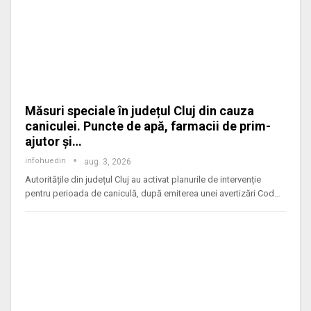
Măsuri speciale în județul Cluj din cauza
caniculei. Puncte de apă, farmacii de prim-
ajutor și…
infohuedin
aug. 3, 2026
Autoritățile din județul Cluj au activat planurile de intervenție
pentru perioada de caniculă, după emiterea unei avertizări Cod
…