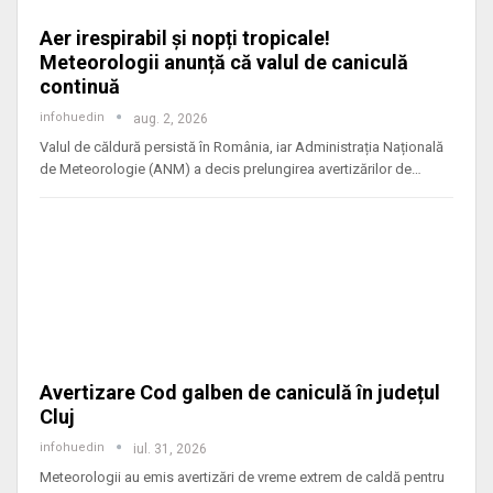
Aer irespirabil și nopți tropicale!
Meteorologii anunță că valul de caniculă
continuă
infohuedin
aug. 2, 2026
Valul de căldură persistă în România, iar Administrația Națională
de Meteorologie (ANM) a decis prelungirea avertizărilor de
…
Avertizare Cod galben de caniculă în județul
Cluj
infohuedin
iul. 31, 2026
Meteorologii au emis avertizări de vreme extrem de caldă pentru