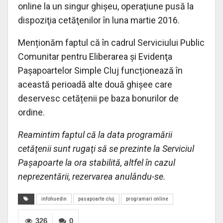
online la un singur ghişeu, operaţiune pusă la
dispoziţia cetăţenilor în luna martie 2016.
Menționăm faptul că în cadrul Serviciului Public
Comunitar pentru Eliberarea şi Evidenţa
Paşapoartelor Simple Cluj funcționează în
această perioadă alte două ghișee care
deservesc cetățenii pe baza bonurilor de
ordine.
Reamintim faptul că la data programării
cetăţenii sunt rugaţi să se prezinte la Serviciul
Paşapoarte la ora stabilită, altfel în cazul
neprezentării, rezervarea anulându-se.
infohuedin
pasapoarte cluj
programari online
326
0