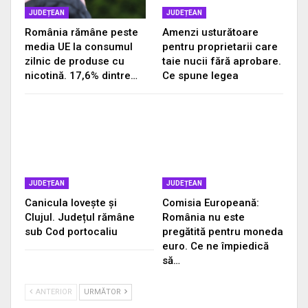
JUDEȚEAN
JUDEȚEAN
România rămâne peste
Amenzi usturătoare
media UE la consumul
pentru proprietarii care
zilnic de produse cu
taie nucii fără aprobare.
nicotină. 17,6% dintre…
Ce spune legea
JUDEȚEAN
JUDEȚEAN
Canicula lovește și
Comisia Europeană:
Clujul. Județul rămâne
România nu este
sub Cod portocaliu
pregătită pentru moneda
euro. Ce ne împiedică
să…
ANTERIOR
URMĂTOR