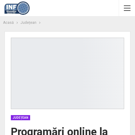
Acasă
Județean
JUDEȚEAN
Programări online la