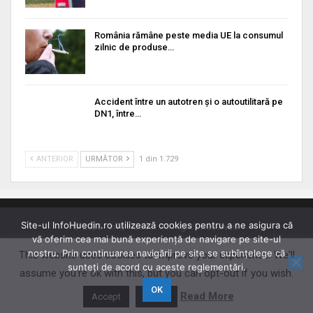
România rămâne peste media UE la consumul
zilnic de produse…
Accident între un autotren și o autoutilitară pe
DN1, între…
ANTERIOR
URMĂTOR
1 din 1.729
Site-ul InfoHuedin.ro utilizează cookies pentru a ne asigura că
© 2026 - Info Huedin. All Rights Reserved.
vă oferim cea mai bună experiență de navigare pe site-ul
Website Design:
BetterStudio
nostru. Prin continuarea navigării pe site se subînțelege că
This website uses cookies to improve your experience. We'll
sunteți de acord cu aceste reglementări.
assume you're ok with this, but you can opt-out if you wish.
OK
Read More
Accept
Reject